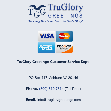
TruGlory Greetings Customer Service Dept.
PO Box 117, Ashburn VA 20146
Phone:
(800) 310-7814
(Toll Free)
Email:
info@truglorygreetings.com