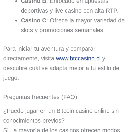
Casino B
: Enfocado en apuestas
deportivas y live casino con alta RTP.
Casino C
: Ofrece la mayor variedad de
slots y promociones semanales.
Para iniciar tu aventura y comparar
directamente, visita
www.btccasino.cl
y
descubre cuál se adapta mejor a tu estilo de
juego.
Preguntas frecuentes (FAQ)
¿Puedo jugar en un Bitcoin casino online sin
conocimientos previos?
Sí, la mayoría de los casinos ofrecen modos