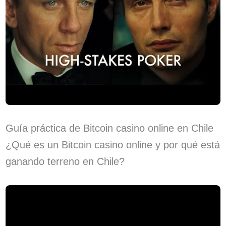
Guía práctica de Bitcoin casino online en Chile
¿Qué es un Bitcoin casino online y por qué está
ganando terreno en Chile?