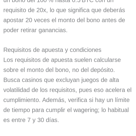
requisito de 20x, lo que significa que deberás
apostar 20 veces el monto del bono antes de
poder retirar ganancias.
Requisitos de apuesta y condiciones
Los requisitos de apuesta suelen calcularse
sobre el monto del bono, no del depósito.
Busca casinos que excluyan juegos de alta
volatilidad de los requisitos, pues eso acelera el
cumplimiento. Además, verifica si hay un límite
de tiempo para cumplir el wagering; lo habitual
es entre 7 y 30 días.