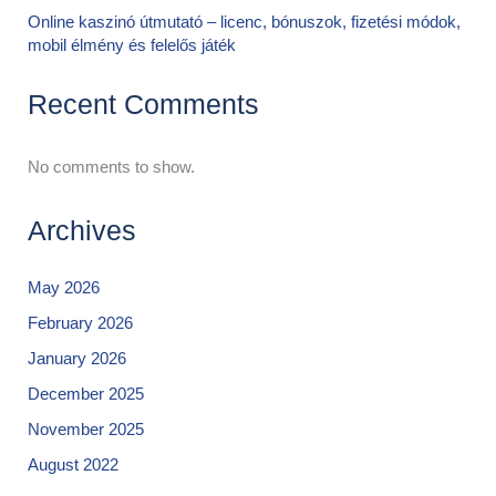
Online kaszinó útmutató – licenc, bónuszok, fizetési módok,
mobil élmény és felelős játék
Recent Comments
No comments to show.
Archives
May 2026
February 2026
January 2026
December 2025
November 2025
August 2022