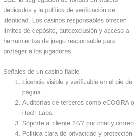
dedicados y la política de verificación de
identidad. Los casinos responsables ofrecen
límites de depósito, autoexclusión y acceso a
herramientas de juego responsable para
proteger a los jugadores.
Señales de un casino fiable
Licencia visible y verificable en el pie de
página.
Auditorías de terceros como eCOGRA o
iTech Labs.
Soporte al cliente 24/7 por chat y correo.
Política clara de privacidad y protección