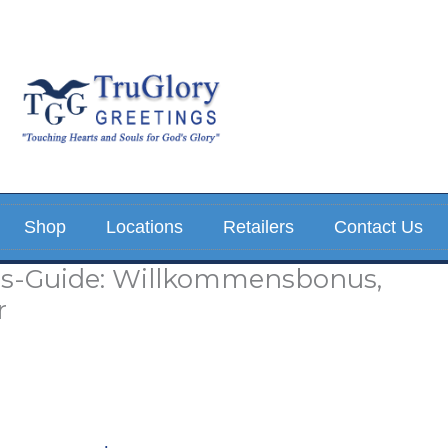
Shop
Locations
Retailers
Contact Us
us-Guide: Willkommensbonus,
r