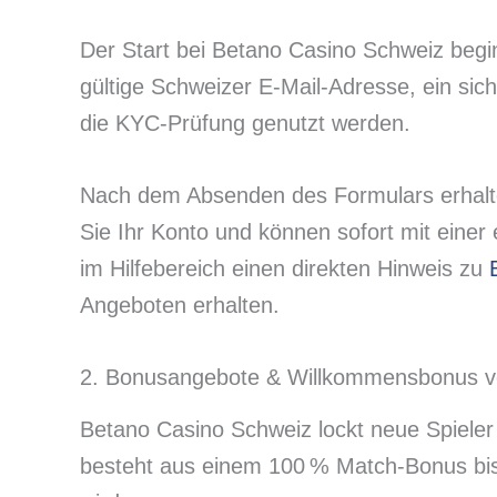
Der Start bei Betano Casino Schweiz begin
gültige Schweizer E‑Mail‑Adresse, ein sic
die KYC‑Prüfung genutzt werden.
Nach dem Absenden des Formulars erhalten
Sie Ihr Konto und können sofort mit einer
im Hilfebereich einen direkten Hinweis zu
Angeboten erhalten.
2. Bonusangebote & Willkommensbonus v
Betano Casino Schweiz lockt neue Spieler
besteht aus einem 100 % Match‑Bonus bis