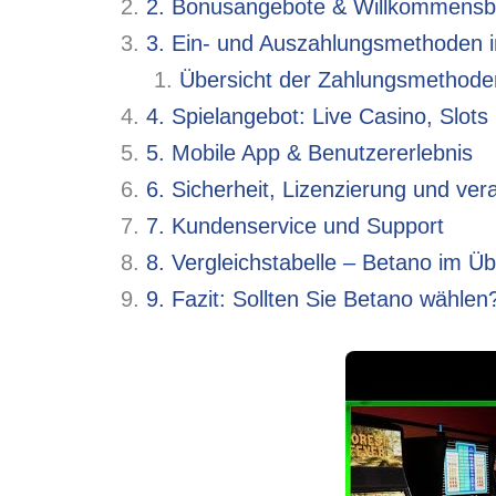
2. Bonusangebote & Willkommensb
3. Ein- und Auszahlungsmethoden i
Übersicht der Zahlungsmethode
4. Spielangebot: Live Casino, Slot
5. Mobile App & Benutzererlebnis
6. Sicherheit, Lizenzierung und ver
7. Kundenservice und Support
8. Vergleichstabelle – Betano im Üb
9. Fazit: Sollten Sie Betano wählen