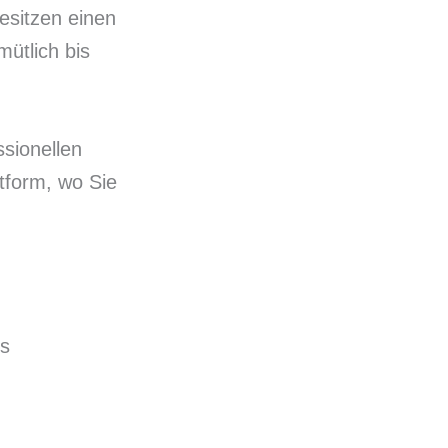
esitzen einen
mütlich bis
ssionellen
ttform, wo Sie
ms