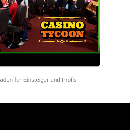
aden für Einsteiger und Profis