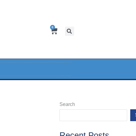
0
Cart
Search
Recent Posts