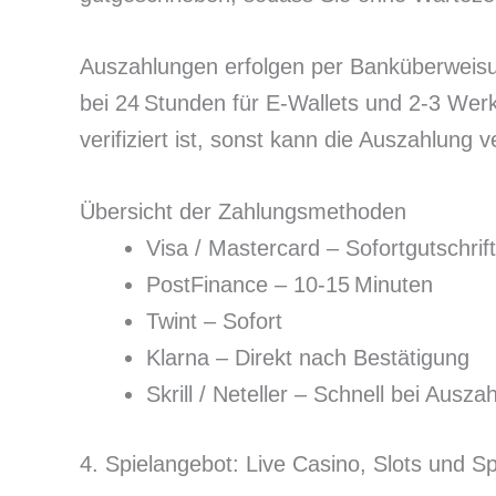
Auszahlungen erfolgen per Banküberweisun
bei 24 Stunden für E‑Wallets und 2‑3 Wer
verifiziert ist, sonst kann die Auszahlung 
Übersicht der Zahlungsmethoden
Visa / Mastercard – Sofortgutschrift
PostFinance – 10‑15 Minuten
Twint – Sofort
Klarna – Direkt nach Bestätigung
Skrill / Neteller – Schnell bei Ausz
4. Spielangebot: Live Casino, Slots und S