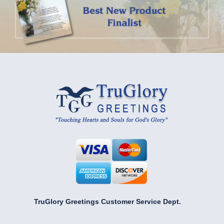
TruGlory Greetings Customer Service Dept.