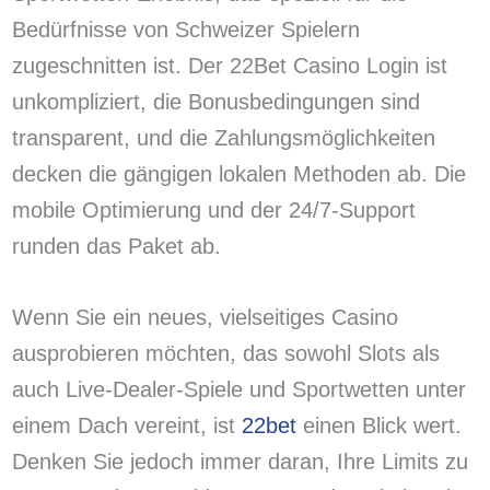
Bedürfnisse von Schweizer Spielern
zugeschnitten ist. Der 22Bet Casino Login ist
unkompliziert, die Bonusbedingungen sind
transparent, und die Zahlungsmöglichkeiten
decken die gängigen lokalen Methoden ab. Die
mobile Optimierung und der 24/7‑Support
runden das Paket ab.
Wenn Sie ein neues, vielseitiges Casino
ausprobieren möchten, das sowohl Slots als
auch Live‑Dealer‑Spiele und Sportwetten unter
einem Dach vereint, ist
22bet
einen Blick wert.
Denken Sie jedoch immer daran, Ihre Limits zu