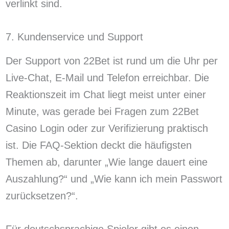
verlinkt sind.
7. Kundenservice und Support
Der Support von 22Bet ist rund um die Uhr per
Live‑Chat, E‑Mail und Telefon erreichbar. Die
Reaktionszeit im Chat liegt meist unter einer
Minute, was gerade bei Fragen zum 22Bet
Casino Login oder zur Verifizierung praktisch
ist. Die FAQ‑Sektion deckt die häufigsten
Themen ab, darunter „Wie lange dauert eine
Auszahlung?“ und „Wie kann ich mein Passwort
zurücksetzen?“.
Für deutschsprachige Spieler gibt es einen