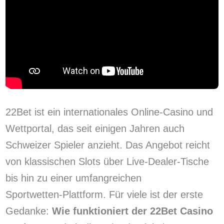
22Bet ist ein internationales Online‑Casino und
Wettportal, das seit einigen Jahren auch
Schweizer Spieler anzieht. Das Angebot reicht
von klassischen Slots über Live‑Dealer‑Tische
bis hin zu einer umfangreichen
Sportwetten‑Plattform. Für viele ist der erste
Gedanke:
Wie funktioniert der 22Bet Casino