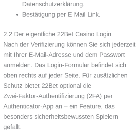
Datenschutzerklärung.
Bestätigung per E‑Mail‑Link.
2.2 Der eigentliche 22Bet Casino Login
Nach der Verifizierung können Sie sich jederzeit
mit Ihrer E‑Mail‑Adresse und dem Passwort
anmelden. Das Login‑Formular befindet sich
oben rechts auf jeder Seite. Für zusätzlichen
Schutz bietet 22Bet optional die
Zwei‑Faktor‑Authentifizierung (2FA) per
Authenticator‑App an – ein Feature, das
besonders sicherheitsbewussten Spielern
gefällt.