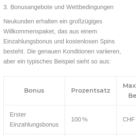
3. Bonusangebote und Wettbedingungen
Neukunden erhalten ein großzügiges
Willkommenspaket, das aus einem
Einzahlungsbonus und kostenlosen Spins
besteht. Die genauen Konditionen variieren,
aber ein typisches Beispiel sieht so aus:
Max
Bonus
Prozentsatz
Be
Erster
100 %
CHF 
Einzahlungsbonus