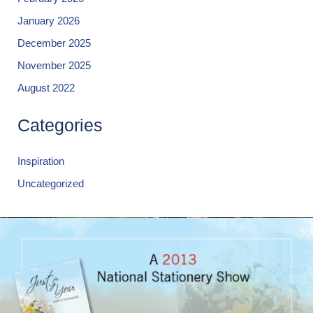
January 2026
December 2025
November 2025
August 2022
Categories
Inspiration
Uncategorized