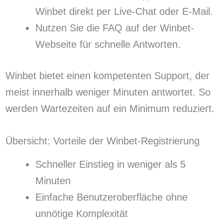
Winbet direkt per Live-Chat oder E-Mail.
Nutzen Sie die FAQ auf der Winbet-
Webseite für schnelle Antworten.
Winbet bietet einen kompetenten Support, der
meist innerhalb weniger Minuten antwortet. So
werden Wartezeiten auf ein Minimum reduziert.
Übersicht: Vorteile der Winbet-Registrierung
Schneller Einstieg in weniger als 5
Minuten
Einfache Benutzeroberfläche ohne
unnötige Komplexität