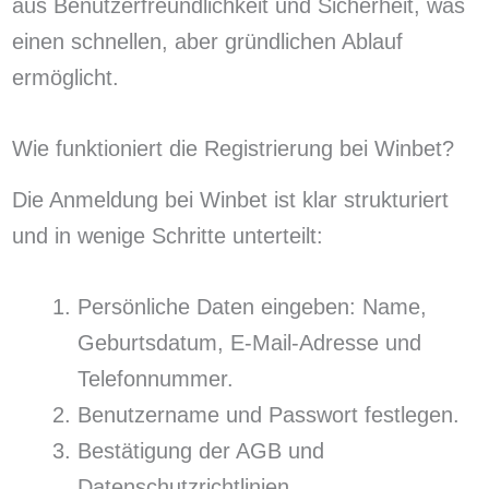
aus Benutzerfreundlichkeit und Sicherheit, was
einen schnellen, aber gründlichen Ablauf
ermöglicht.
Wie funktioniert die Registrierung bei Winbet?
Die Anmeldung bei Winbet ist klar strukturiert
und in wenige Schritte unterteilt:
Persönliche Daten eingeben: Name,
Geburtsdatum, E-Mail-Adresse und
Telefonnummer.
Benutzername und Passwort festlegen.
Bestätigung der AGB und
Datenschutzrichtlinien.