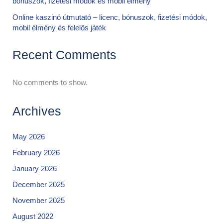
bónuszok, fizetési módok és mobil élmény
Online kaszinó útmutató – licenc, bónuszok, fizetési módok,
mobil élmény és felelős játék
Recent Comments
No comments to show.
Archives
May 2026
February 2026
January 2026
December 2025
November 2025
August 2022