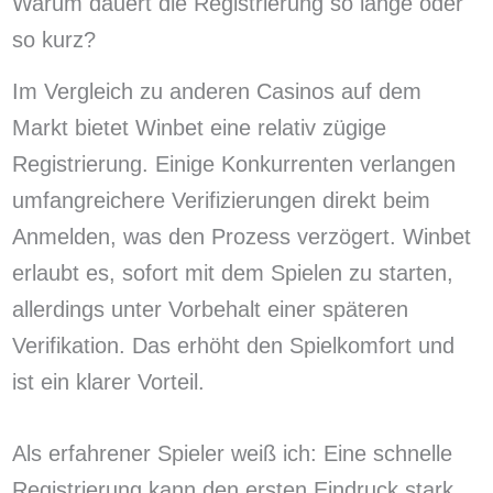
Warum dauert die Registrierung so lange oder
so kurz?
Im Vergleich zu anderen Casinos auf dem
Markt bietet Winbet eine relativ zügige
Registrierung. Einige Konkurrenten verlangen
umfangreichere Verifizierungen direkt beim
Anmelden, was den Prozess verzögert. Winbet
erlaubt es, sofort mit dem Spielen zu starten,
allerdings unter Vorbehalt einer späteren
Verifikation. Das erhöht den Spielkomfort und
ist ein klarer Vorteil.
Als erfahrener Spieler weiß ich: Eine schnelle
Registrierung kann den ersten Eindruck stark