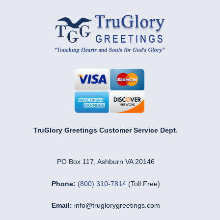
TruGlory Greetings Customer Service Dept.
PO Box 117, Ashburn VA 20146
Phone:
(800) 310-7814
(Toll Free)
Email:
info@truglorygreetings.com