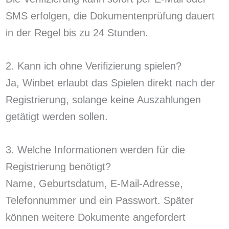
SMS erfolgen, die Dokumentenprüfung dauert
in der Regel bis zu 24 Stunden.
2. Kann ich ohne Verifizierung spielen?
Ja, Winbet erlaubt das Spielen direkt nach der
Registrierung, solange keine Auszahlungen
getätigt werden sollen.
3. Welche Informationen werden für die
Registrierung benötigt?
Name, Geburtsdatum, E-Mail-Adresse,
Telefonnummer und ein Passwort. Später
können weitere Dokumente angefordert