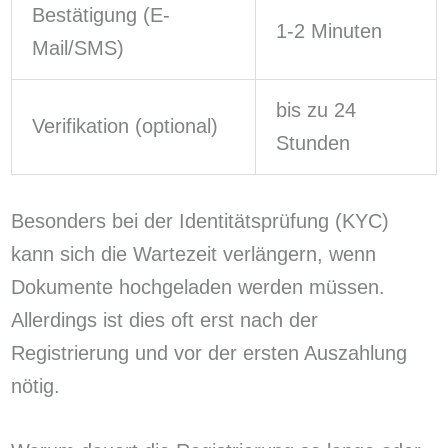
Bestätigung (E-
1-2 Minuten
Mail/SMS)
bis zu 24
Verifikation (optional)
Stunden
Besonders bei der Identitätsprüfung (KYC)
kann sich die Wartezeit verlängern, wenn
Dokumente hochgeladen werden müssen.
Allerdings ist dies oft erst nach der
Registrierung und vor der ersten Auszahlung
nötig.